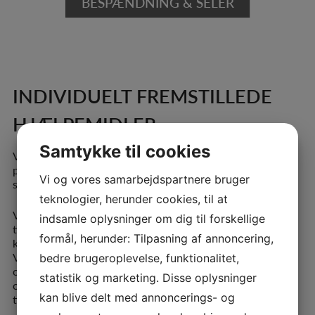
BESPÆNDNING & SELER
INDIVIDUELT FREMSTILLEDE
HJÆLPEMIDLER
Samtykke til cookies
Vi skaber løsninger til problematikker ved siddestillinger,
placering af hænder, ben, fødder og arme for at opnå
Vi og vores samarbejdspartnere bruger
størst mulig opretning og trykaflastning.
teknologier, herunder cookies, til at
Vores viden og metoder til at fremstille specielle løsninger
indsamle oplysninger om dig til forskellige
til eksisterende hjælpemidler, manuelle kørestole og el-
formål, herunder: Tilpasning af annoncering,
kørestole har vi arbejdet med de sidste 20 år.
Vi fremstiller løsninger til ryg- og siddesystemer med
bedre brugeroplevelse, funktionalitet,
optimal støtte og
statistik og marketing. Disse oplysninger
opretning. Til nogle løsninger benytter vi personligt aftryk
kan blive delt med annoncerings- og
til fremstilling.