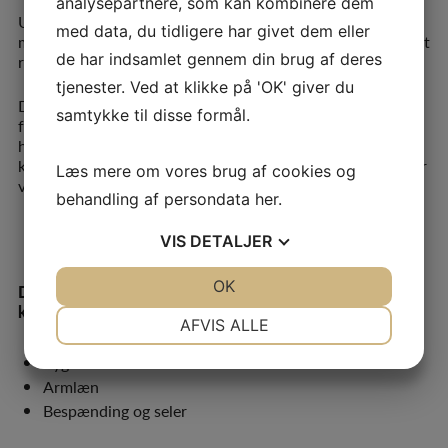
analysepartnere, som kan kombinere dem
Udover vores specielle løsninger leverer vi vores CE-
med data, du tidligere har givet dem eller
mærkede sædepuder til kørestole samt vores Flexi Support
de har indsamlet gennem din brug af deres
rygsystem, som ligeledes er CE-mærket.
tjenester. Ved at klikke på 'OK' giver du
Du vil opleve, at vi hos Schou Rasmussen sætter fokus på
samtykke til disse formål.
funktionalitet og en
håndværksmæssig høj kvalitet i udførelsen. Vi gør brug af
kvalitetsmaterialer for at opnå en lang levetid og glæde for
Læs mere om vores brug af cookies og
vores brugere.
behandling af persondata
her
.
VIS
DETALJER
JA
NEJ
OK
JA
NEJ
Du finder specifikationer og løsninger indenfor disse 4
kategorier:
NØDVENDIGE
PRÆFERENCER
AFVIS ALLE
Trykaflastende sædepuder
JA
NEJ
JA
NEJ
Ryg
Armlæn
MARKETING
STATISTIK
Bespænding og seler