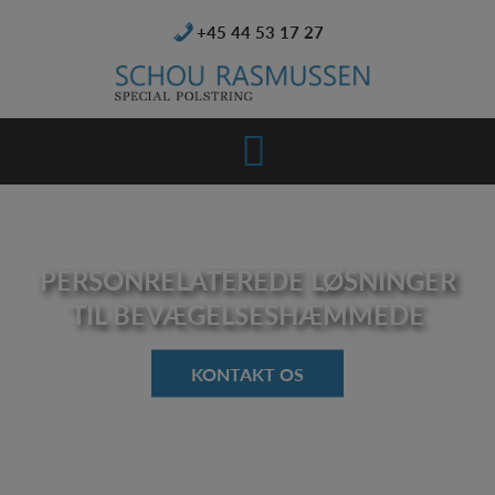
Hop
+45 44 53 17 27
til
indholdet
PERSONRELATEREDE LØSNINGER
TIL BEVÆGELSESHÆMMEDE
KONTAKT OS