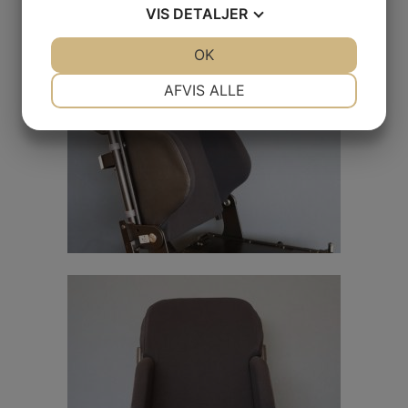
VIS
DETALJER
JA
NEJ
OK
JA
NEJ
NØDVENDIGE
PRÆFERENCER
AFVIS ALLE
JA
NEJ
JA
NEJ
MARKETING
STATISTIK