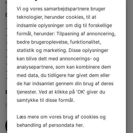
udstyr efter mål med et rygaftryk.
Vi og vores samarbejdspartnere bruger
Data
teknologier, herunder cookies, til at
indsamle oplysninger om dig til forskellige
HMI Nr.:
JA
– Find dem
HER
formål, herunder: Tilpasning af annoncering,
Brugervægt max:
120 kg
bedre brugeroplevelse, funktionalitet,
Strækbart betræk:
JA
Åndbart betræk:
JA
statistik og marketing. Disse oplysninger
Brandhæmmende betræk:
JA
kan blive delt med annoncerings- og
Inkontinensbetræk:
Tilvalg
analysepartnere, som kan kombinere dem
Maskinvask af pude:
NEJ
med data, du tidligere har givet dem eller
CE-mærkning:
JA
de har indsamlet gennem din brug af deres
Brugsanvisning
tjenester. Ved at klikke på 'OK' giver du
samtykke til disse formål.
Brugsanvisning FLEXI SUPPORT rygsystem
Læs mere om vores brug af cookies og
behandling af persondata
her
.