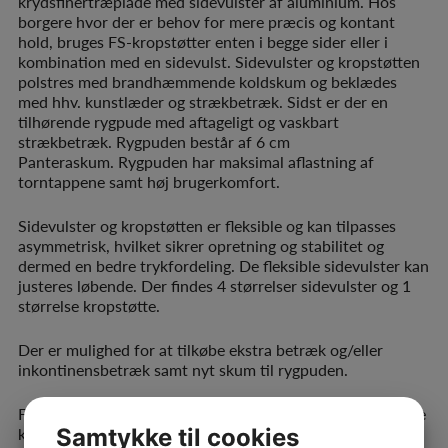
krydsfinertræplade med sidevulster af aluminium. Hos
borgere hvor der er behov for mere præcis og kontant
hold, bruges FS-kropstøtter enten i begge sider eller i
kombination med en sidevulst. Sidevulster og kropstøtten
polstres med brandhæmmende koldskum og beklædes
med hhv. kunstlæder og strækbetræk. Sidst er der en
tilhørende rygpude med aftageligt og vaskbart
strækbetræk. Rygpuden består af 6 cm
Panteraskum. Rygpuden har maksimal aflastning af
torntappene samt høj brugerkomfort.
Sidevulster og kropstøtten er fleksible og kan tilpasses
asymmetrisk, hvilket sikrer opretning og stabilitet og
dermed en bedre trykfordeling. De fleksible sidevulster kan
justeres løbende. Der findes 4 størrelser sidevulster og 1
størrelse kropstøtte.
Der er mulighed for at tilkøbe ekstra betræk og/eller
inkontinensbetræk samt nyt skum til rygpuden.
Flexi Support rygsystemet kan monteres på både manuelle
kørestole og el-kørestole. Den kan desuden leveres som
Samtykke til cookies