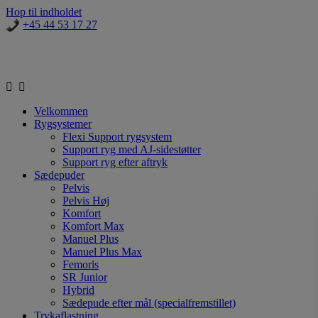
Hop til indholdet
+45 44 53 17 27
Velkommen
Rygsystemer
Flexi Support rygsystem
Support ryg med AJ-sidestøtter
Support ryg efter aftryk
Sædepuder
Pelvis
Pelvis Høj
Komfort
Komfort Max
Manuel Plus
Manuel Plus Max
Femoris
SR Junior
Hybrid
Sædepude efter mål (specialfremstillet)
Trykaflastning