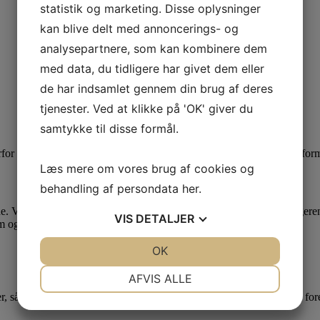
statistik og marketing. Disse oplysninger
kan blive delt med annoncerings- og
analysepartnere, som kan kombinere dem
med data, du tidligere har givet dem eller
de har indsamlet gennem din brug af deres
tjenester. Ved at klikke på 'OK' giver du
samtykke til disse formål.
for vigtigt at vælge den rigtige sædepude i det rette materiale og udfor
Læs mere om vores brug af cookies og
behandling af persondata
her
.
de. Vi finder frem til løsningen ved en afprøvning sammen med borgeren 
VIS
DETALJER
um og løsninger samt tilpasse og ændre i puden under afprøvningen.
JA
NEJ
OK
JA
NEJ
NØDVENDIGE
PRÆFERENCER
AFVIS ALLE
, så der er mulighed for at genskabe dem igen senere. Der kan dog forek
JA
NEJ
JA
NEJ