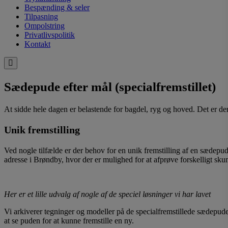
Bespænding & seler
Tilpasning
Ompolstring
Privatlivspolitik
Kontakt
Sædepude efter mål (specialfremstillet)
At sidde hele dagen er belastende for bagdel, ryg og hoved. Det er der
Unik fremstilling
Ved nogle tilfælde er der behov for en unik fremstilling af en sædepu
adresse i Brøndby, hvor der er mulighed for at afprøve forskelligt sk
Her er et lille udvalg af nogle af de speciel løsninger vi har lavet
Vi arkiverer tegninger og modeller på de specialfremstillede sædepuder
at se puden for at kunne fremstille en ny.