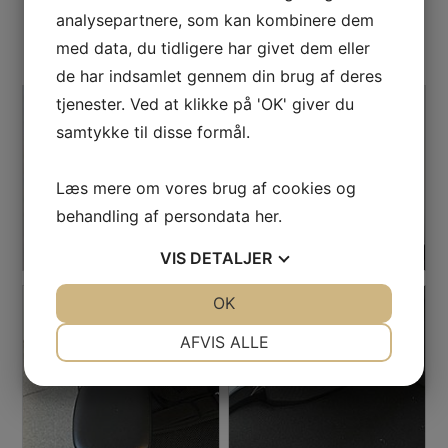
Armlæn
analysepartnere, som kan kombinere dem
med data, du tidligere har givet dem eller
de har indsamlet gennem din brug af deres
tjenester. Ved at klikke på 'OK' giver du
samtykke til disse formål.
Læs mere om vores brug af cookies og
behandling af persondata
her
.
VIS
DETALJER
JA
NEJ
OK
JA
NEJ
NØDVENDIGE
PRÆFERENCER
AFVIS ALLE
JA
NEJ
JA
NEJ
MARKETING
STATISTIK