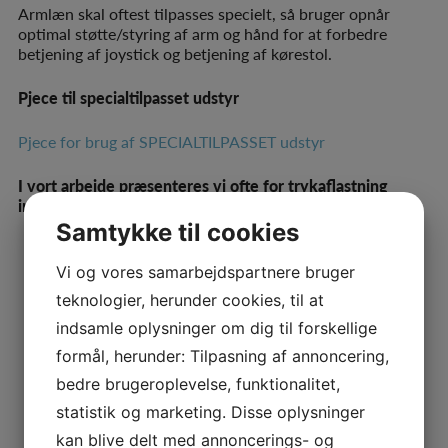
Armlæn skal oftest tilpasses specielt, så bruger opnår
optimal støtte/styring af arm og hånd for at forbedre
betjening af joystick og betjening af kørestol.
Pjece til specialtilpasset udstyr
Pjece for brug af SPECIALTILPASSET udstyr
I vort arbejde præsenteres vi ofte for trykaflastning
inden for mange forskellige områder så som:
Samtykke til cookies
Toiletsæde
Rollator
Vi og vores samarbejdspartnere bruger
Talerstole
teknologier, herunder cookies, til at
Armlæn
Fodplader
indsamle oplysninger om dig til forskellige
Vægplader
formål, herunder: Tilpasning af annoncering,
Ben kasser
bedre brugeroplevelse, funktionalitet,
Sidestøtter
statistik og marketing. Disse oplysninger
Lårstøtter
kan blive delt med annoncerings- og